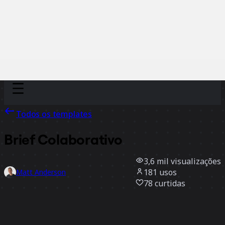
Discover
Por time
Por tamanho
Todos os templates
Brief Colaborativo
3,6 mil
visualizações
181
usos
Matt Anderson
78
curtidas
Usar template