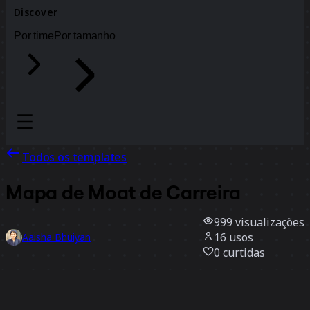
Discover
Por time
Por tamanho
Todos os templates
Mapa de Moat de Carreira
999
visualizações
16
usos
Aaisha Bhuiyan
0
curtidas
Usar template