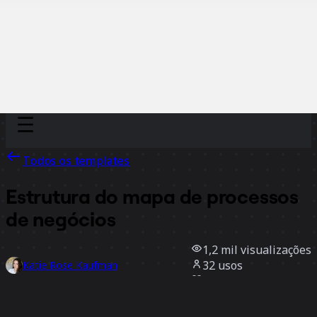
Discover
Por time
Por tamanho
Todos os templates
Estrutura do mapa de processos
de negócios
1,2 mil
visualizações
32
usos
Katie Rose Kaufman
6
curtidas
Usar template