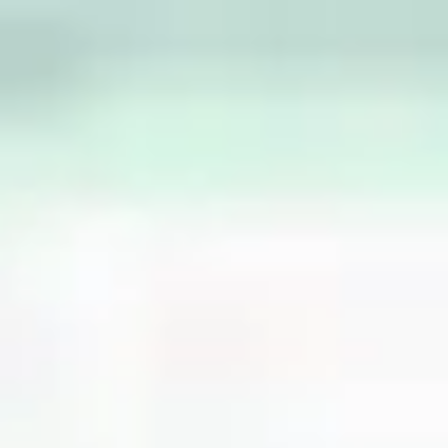
Miroverse
Templates
Para você
Impulsionado por IA
Por caso de uso