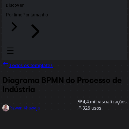
Discover
Por time
Por tamanho
Todos os templates
Diagrama BPMN do Processo de
Indústria
4,4 mil
visualizações
326
usos
Rizwan Khawaja
24
curtidas
Usar template