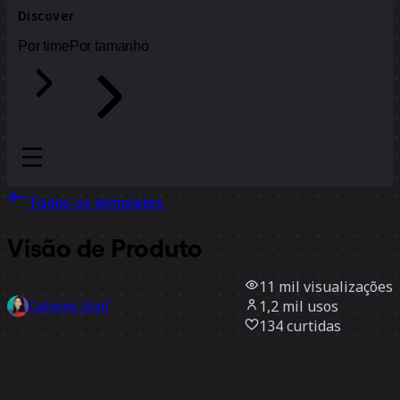
Discover
Por time
Por tamanho
Todos os templates
Visão de Produto
11 mil
visualizações
1,2 mil
usos
Caterine Greif
134
curtidas
Usar template