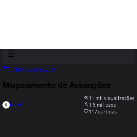
Discover
Por time
Por tamanho
Todos os templates
Mapeamento de Assunções
11 mil
visualizações
1,6 mil
usos
Bundl
117
curtidas
Usar template