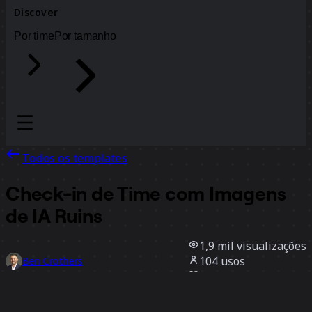
Discover
Por time
Por tamanho
Todos os templates
Check-in de Time com Imagens
de IA Ruins
1,9 mil
visualizações
104
usos
Ben Crothers
11
curtidas
Usar template