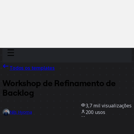
Discover
Por time
Por tamanho
Todos os templates
Workshop de Refinamento de
Backlog
3,7 mil
visualizações
200
usos
Nils Hyoma
57
curtidas
Usar template