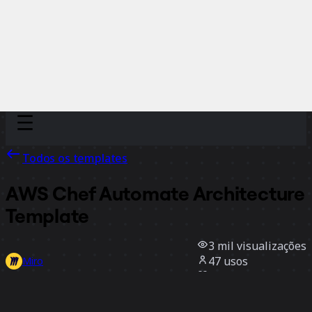
Discover
Por time
Por tamanho
Todos os templates
AWS Chef Automate Architecture
Template
3 mil
visualizações
47
usos
Miro
1
curtidas
Usar template