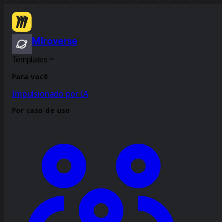
Miroverse
Templates
Para você
Impulsionado por IA
Por caso de uso