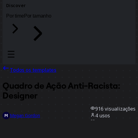
Discover
Por time
Por tamanho
Todos os templates
Quadro de Ação Anti-Racista:
Designer
916
visualizações
4
usos
Megan Gordon
0
curtidas
Usar template