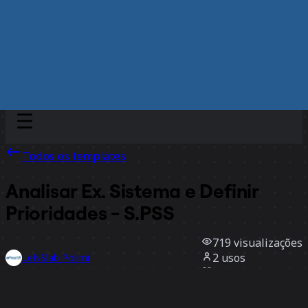
Discover
Por time
Por tamanho
Todos os templates
Analisar Ex. Sistema e Definir
Prioridades - S.PSS
719
visualizações
2
usos
LeNSlab Polimi
1
curtidas
Usar template