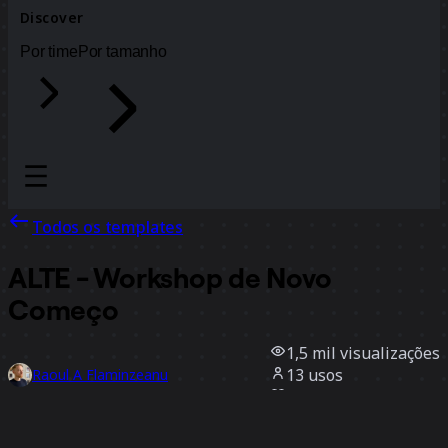
Discover
Por time
Por tamanho
Todos os templates
ALTE - Workshop de Novo
Começo
1,5 mil
visualizações
13
usos
Raoul A Flaminzeanu
9
curtidas
Usar template