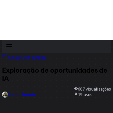
Discover
Por time
Por tamanho
Todos os templates
Exploração de oportunidades de
IA
687
visualizações
19
usos
Cristina Guarinho
1
curtidas
Usar template