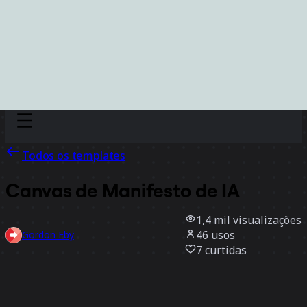
Discover
Por time
Por tamanho
Todos os templates
Canvas de Manifesto de IA
1,4 mil
visualizações
46
usos
Gordon Eby
7
curtidas
Usar template