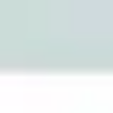
Miroverse
Templates
Para você
Impulsionado por IA
Por caso de uso