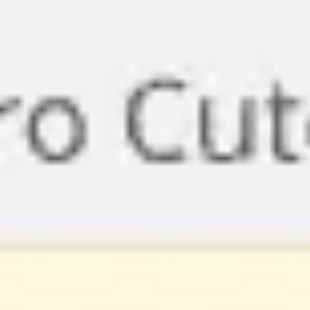
Miroverse
Templates
Para você
Impulsionado por IA
Por caso de uso