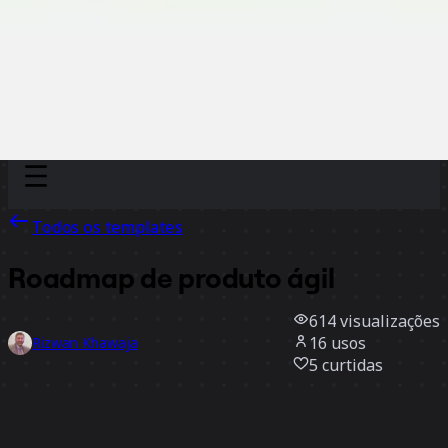
Discover
Por time
Por tamanho
Todos os templates
Roadmap de produto ágil
614
visualizações
16
usos
Rizwan Khawaja
5
curtidas
Usar template