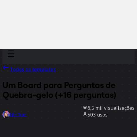
Discover
Por time
Por tamanho
Todos os templates
Um Board para Perguntas de
Quebra-gelo (+16 perguntas)
6,5 mil
visualizações
503
usos
Nhi Tran
137
curtidas
Usar template