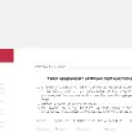
Miroverse
Templates
Para você
Impulsionado por IA
Por caso de uso