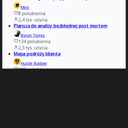
Miro
8
polubienia
2,4 tys.
użycia
Plansza do analizy bezbłędnej post mortem
Byron Torres
134
polubienia
2,3 tys.
użycia
Mapa podróży klienta
Hustle Badger
288
polubienia
2,3 tys.
użycia
Plan usługi
Slalom Philadelphia
326
polubienia
2,3 tys.
użycia
Szablon diagramu rybiej ości
Miro
15
polubienia