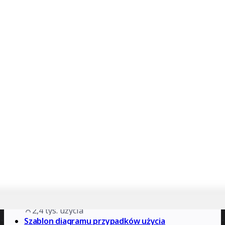
Szablon mapy empatii
Miro
18
polubienia
2,5 tys.
użycia
Plansza produktu danych
Larysa Visengeriyeva
172
polubienia
2,4 tys.
użycia
Szablon diagramu przypadków użycia