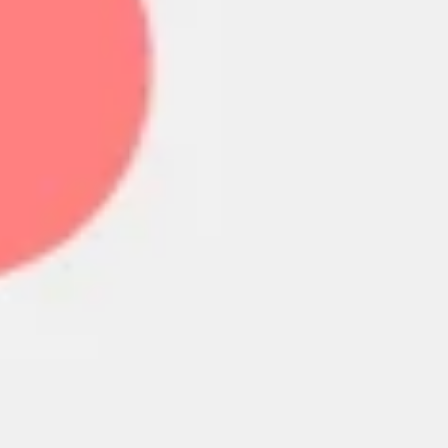
Discover
Według zespołu
Według rozmiaru
Wróć do: Badania i projektowanie
Szablony projektowe
Opanuj każdą część procesu projektowania i stwórz
wizualne centrum projektu dzięki naszej kolekcji
szablonów projektowych. Twórz tablice nastrojów,
prowadź badania projektowe i pisz kreatywne briefy,
które zainspirują zespoły i zachęcą do współpracy