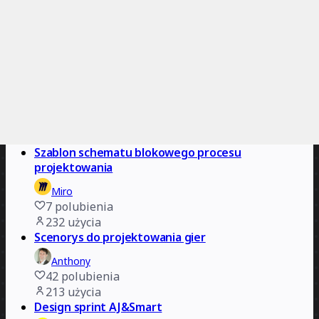
Oficjalny zdalny 5-dniowy design sprint
Steph Cruchon
209
polubienia
1,6 tys.
użycia
Szablon schematu blokowego procesu
projektowania
Miro
7
polubienia
232
użycia
Scenorys do projektowania gier
Anthony
42
polubienia
213
użycia
Design sprint AJ&Smart