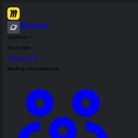
Miroverse
Szablony
Dla Ciebie
Oparte na AI
Według zastosowania