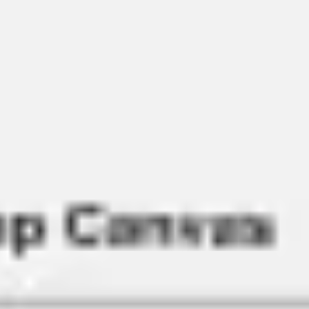
Ideacja i burze mózgów