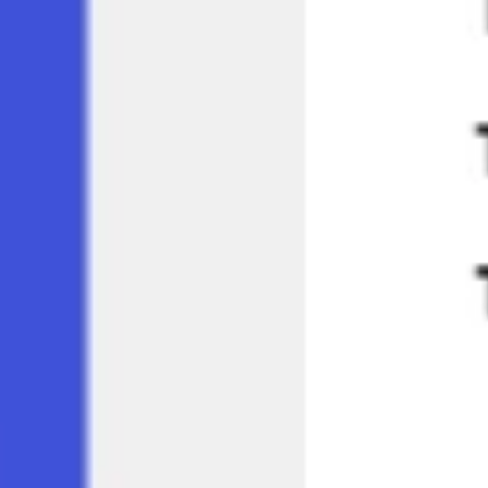
Ideacja i burze mózgów