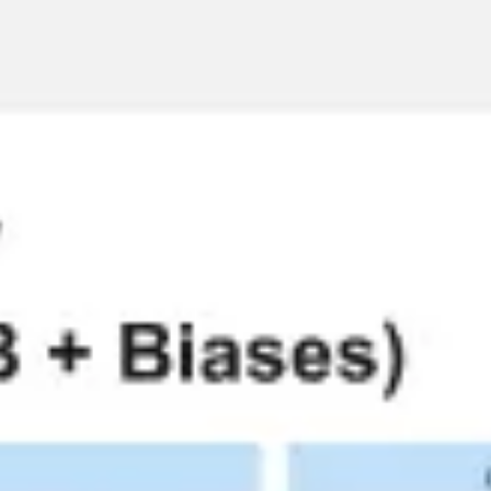
Miroverse
Szablony
Dla Ciebie
Oparte na AI
Według zastosowania