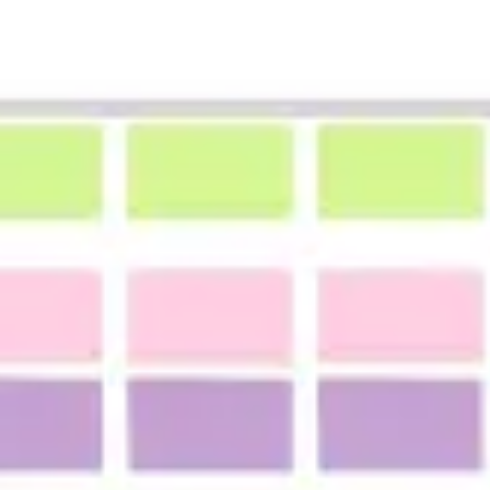
Ideacja i burze mózgów