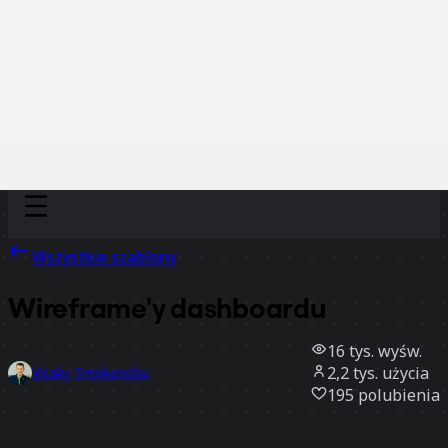
Discover
Według zespołu
Według rozmiaru
Wszystkie szablony
Wireframe'y dashboardu
16 tys.
wyśw.
2,2 tys.
użycia
Vitaliy Trenkenshu
195
polubienia
Użyj szablonu