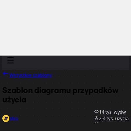
Discover
Według zespołu
Według rozmiaru
Wszystkie szablony
Szablon diagramu przypadków
użycia
14 tys.
wyśw.
2,4 tys.
użycia
Miro
8
polubienia