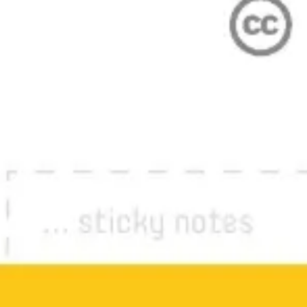
Wireframing i tworzenie prototypów