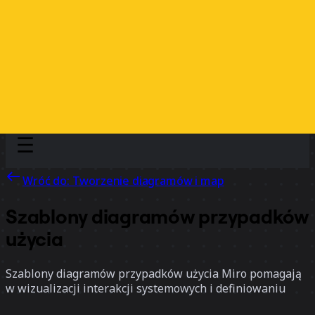
Discover
Według zespołu
Według rozmiaru
Wróć do: Tworzenie diagramów i map
Szablony diagramów przypadków
użycia
Szablony diagramów przypadków użycia Miro pomagają
w wizualizacji interakcji systemowych i definiowaniu
wymagań bez wysiłku. Niezależnie czy planujesz,