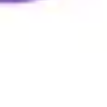
podejmowania decyzji i planowania strategicznego;
umożliwiają też płynną współpracę i kierują projekty ku
sukcesowi. Dzięki naszym przykładom diagramów Venna,
wizualizacja przecięć i różnic staje się intuicyjna,
wspierając Twój zespół w podejmowaniu dobrze
poinformowanych decyzji.
Szablony: 22