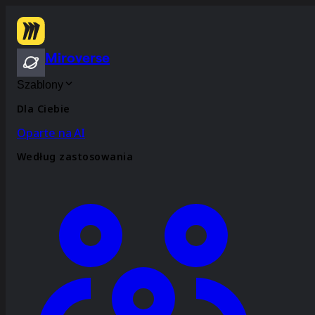
Miroverse
Szablony
Dla Ciebie
Oparte na AI
Według zastosowania