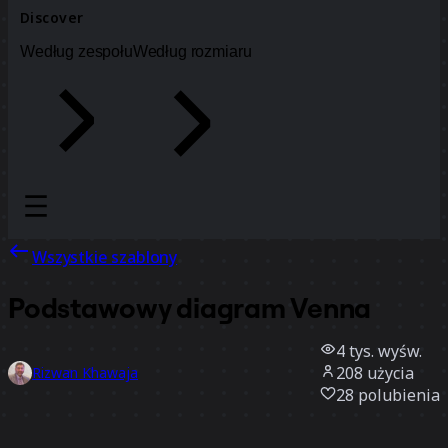
Discover
Według zespołu
Według rozmiaru
Wszystkie szablony
Podstawowy diagram Venna
4 tys.
wyśw.
208
użycia
Rizwan Khawaja
28
polubienia
Użyj szablonu