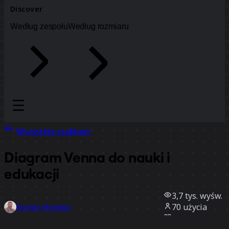
Discover
Według zespołu
Według rozmiaru
Wszystkie szablony
Diagram Venna do nauki i
edukacji
3,7 tys.
wyśw.
70
użycia
Rizwan Khawaja
22
polubienia