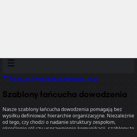
Discover
Według zespołu
Według rozmiaru
Wróć do: Tworzenie diagramów i map
Szablony łańcucha dowodzenia
Nasze szablony łańcucha dowodzenia pomagają bez
wysiłku definiować hierarchie organizacyjne. Niezależnie
od tego, czy chodzi o nadanie struktury zespołom,
określenie ról czy usprawnienie komunikacji, szablony te
zapewniają przejrzyste ramy do wizualizacji