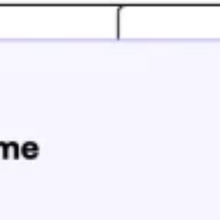
Ideacja i burze mózgów