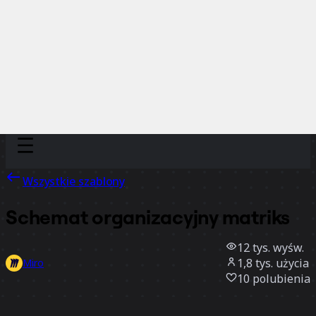
Discover
Według zespołu
Według rozmiaru
Wszystkie szablony
Schemat organizacyjny matriks
12 tys.
wyśw.
1,8 tys.
użycia
Miro
10
polubienia
Użyj szablonu