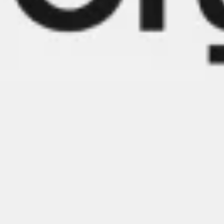
Ideacja i burze mózgów