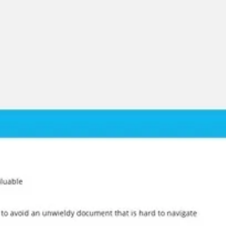
Miroverse
Szablony
Dla Ciebie
Oparte na AI
Według zastosowania