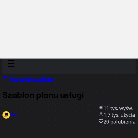
Discover
Według zespołu
Według rozmiaru
Wszystkie szablony
Szablon planu usługi
11 tys.
wyśw.
1,7 tys.
użycia
Miro
20
polubienia
Użyj szablonu