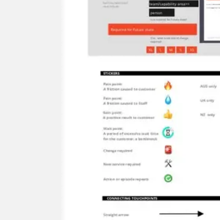
Ideacja i burze mózgów