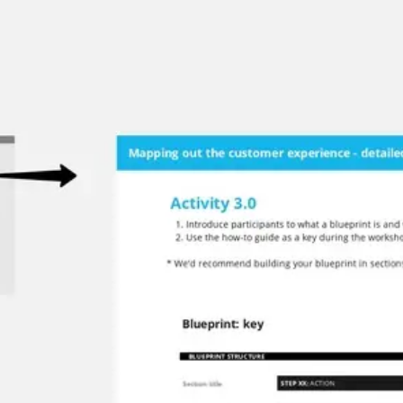
Miroverse
Szablony
Dla Ciebie
Oparte na AI
Według zastosowania