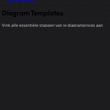
Alle templates
Diagram Templates
Vink alle essentiële stappen van je diagramproces aan
en beschik over een volledig overzicht van operations
met onze collectie van diagram-templates. Motiveer je
team om actie te ondernemen en de gewenste
projectresultaten te bereiken.
Subcategorieën
Flowcharts
Mapping en
2
Diagramming
Organigrammen
Proces en Workflow
11
1
6
8 templates