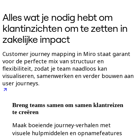
Organisatieontwerp
Oplossingen
Alles wat je nodig hebt om
Per bedrijfssegment
Enterprise
klantinzichten om te zetten in
Kleine bedrijven
Start-ups
zakelijke impact
Per branche
Digitaal
Professionele dienstverlening
Customer journey mapping in Miro staat garant
Productie
voor de perfecte mix van structuur en
Retail
Financiële dienstverlening
flexibiliteit, zodat je team naadloos kan
Levenswetenschappen en farmacie
visualiseren, samenwerken en verder bouwen aan
Per team
user journeys.
Productbeheer
Design en UX
Engineering
Productleiderschap en bedrijfsvoering
Breng teams samen om samen klantreizen
Bedrijfsactiviteiten
Marketing
te creëren
IT
Per strategisch initiatief
Maak boeiende journey-verhalen met
Productbesturingssysteem
visuele hulpmiddelen en opnamefeatures
AI-transformatie