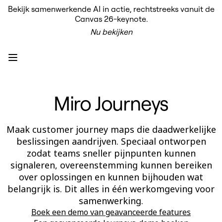
Bekijk samenwerkende AI in actie, rechtstreeks vanuit de
Product
Canvas 26-keynote.
Uitgelicht
Nu bekijken
Intelligent Canvas™
Flows
Prototypes en wireframes
Engage
Platform
AI-overzicht
AI-workflows
Miro Journeys
Koppelingen
MCP-server
AI Playbooks ontdekken
MCP-server
Maak customer journey maps die daadwerkelijke
Blueprints
beslissingen aandrijven. Speciaal ontworpen
Integraties
Beveiliging
zodat teams sneller pijnpunten kunnen
Enterprise Guard
signaleren, overeenstemming kunnen bereiken
Developer Platform
over oplossingen en kunnen bijhouden wat
Apps downloaden
Indelingen
belangrijk is. Dit alles in één werkomgeving voor
Whiteboard
samenwerking.
Diagrammen
Boek een demo van geavanceerde features
Kanban
Tijdlijnen