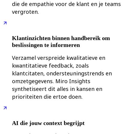
Werkwijzen-transformatie
die de empathie voor de klant en je teams
Digitale werknemerservaring
vergroten.
Klantervaring en serviceontwerp
Cloud- en softwaretransformatie
Hulpbronnen
Leren
Verhalen van klanten
Klantinzichten binnen handbereik om
Academy
Webinars
beslissingen te informeren
Reforge Learning
Community en ondersteuning
Verzamel verspreide kwalitatieve en
Helpcentrum
kwantitatieve feedback, zoals
Gebeurtenissen
Community
klantcitaten, ondersteuningstrends en
Blog
omzetgegevens. Miro Insights
Partners en diensten
Miro Professionele Dienstverlening
synthetiseert dit alles in kansen en
Solution Partners
prioriteiten die ertoe doen.
Prijzen
AI die jouw context begrijpt