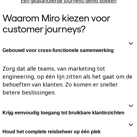
Een geavanceerde Journeys-demo boeken
Talktrack
Tabellen
Waarom Miro kiezen voor
Documenten
Slides
customer journeys?
Toepassing
Uitgelicht
AI Playbooks ontdekken
Ontdek Miroverse
Algemeen
Gebouwd voor cross-functionele samenwerking
Diagramming
Workshops
Brainstorming
Zorg dat alle teams, van marketing tot
Mindmaps
engineering, op één lijn zitten als het gaat om de
Concept Maps
Flowcharts
behoeften van klanten. Zo komen er sneller
Gespecialiseerd
betere beslissingen.
Roadmapping
Procesmapping
Technisch ontwerp en documentatie
Prototypes en wireframes
Krijg eenvoudig toegang tot bruikbare klantinzichten
Customer Journey Mapping
Onderzoekssynthese
Ontwerpworkshops
Planning & Delivery
Houd het complete reisbeheer op één plek
Doelplanning