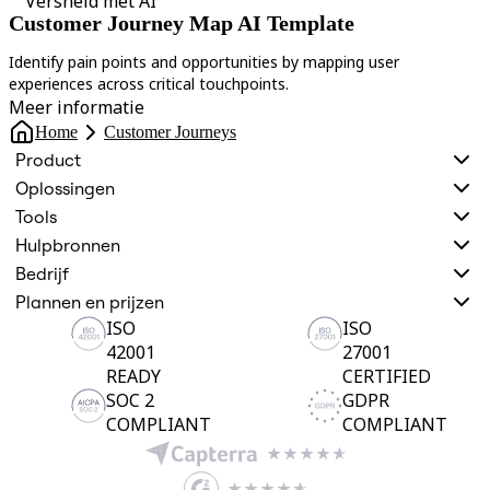
Versneld met AI
Customer Journey Map AI Template
Identify pain points and opportunities by mapping user
U
experiences across critical touchpoints.
s
Meer informatie
Home
Customer Journeys
Product
Oplossingen
Tools
Hulpbronnen
Bedrijf
Plannen en prijzen
ISO
ISO
42001
27001
READY
CERTIFIED
SOC 2
GDPR
COMPLIANT
COMPLIANT