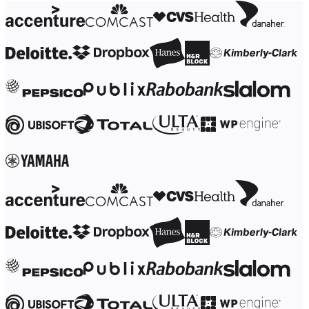
Talktrack
Tabellen
Documenten
Slides
Toepassing
Uitgelicht
AI Playbooks ontdekken
Ontdek Miroverse
Algemeen
Diagramming
Workshops
Brainstorming
Mindmaps
Concept Maps
Flowcharts
Gespecialiseerd
Roadmapping
Procesmapping
Technisch ontwerp en documentatie
Prototypes en wireframes
Customer Journey Mapping
Onderzoekssynthese
Ontwerpworkshops
Planning & Delivery
Doelplanning