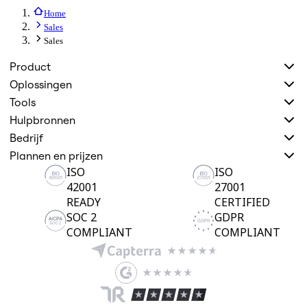
Werkwijzen-transformatie
Digitale werknemerservaring
Home
Klantervaring en serviceontwerp
Sales
Cloud- en softwaretransformatie
Sales
Hulpbronnen
Leren
Product
Verhalen van klanten
Oplossingen
Academy
Webinars
Tools
Reforge Learning
Hulpbronnen
Community en ondersteuning
Helpcentrum
Bedrijf
Gebeurtenissen
Plannen en prijzen
Community
ISO
ISO
Blog
42001
27001
Partners en diensten
Miro Professionele Dienstverlening
READY
CERTIFIED
Solution Partners
SOC 2
GDPR
Prijzen
COMPLIANT
COMPLIANT