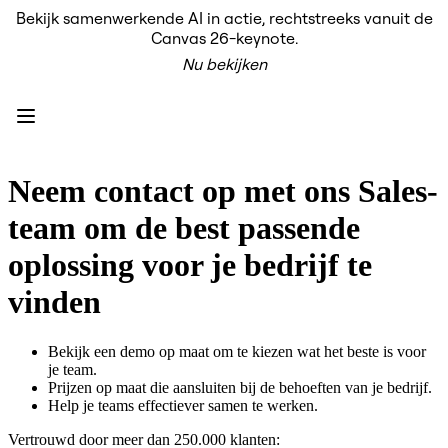
Bekijk samenwerkende AI in actie, rechtstreeks vanuit de
Product
Canvas 26-keynote.
Uitgelicht
Nu bekijken
Intelligent Canvas™
Flows
Prototypes en wireframes
Engage
Platform
AI-overzicht
AI-workflows
Neem contact op met ons Sales-
Koppelingen
MCP-server
team om de best passende
AI Playbooks ontdekken
MCP-server
oplossing voor je bedrijf te
Blueprints
Integraties
vinden
Beveiliging
Enterprise Guard
Developer Platform
Bekijk een demo op maat om te kiezen wat het beste is voor
Apps downloaden
je team.
Indelingen
Prijzen op maat die aansluiten bij de behoeften van je bedrijf.
Whiteboard
Help je teams effectiever samen te werken.
Diagrammen
Kanban
Vertrouwd door meer dan 250.000 klanten:
Tijdlijnen