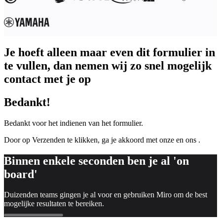
Organisatieontwerp
Oplossingen
Per bedrijfssegment
Enterprise
Kleine bedrijven
Je hoeft alleen maar even dit formulier in
Start-ups
Per branche
te vullen, dan nemen wij zo snel mogelijk
Digitaal
contact met je op
Professionele dienstverlening
Productie
Retail
Bedankt!
Financiële dienstverlening
Levenswetenschappen en farmacie
Bedankt voor het indienen van het formulier.
Per team
Productbeheer
Door op Verzenden te klikken, ga je akkoord met onze
en ons
.
Design en UX
Engineering
Binnen enkele seconden ben je al 'on
Productleiderschap en bedrijfsvoering
Bedrijfsactiviteiten
board'
Marketing
IT
Duizenden teams gingen je al voor en gebruiken Miro om de best
Per strategisch initiatief
mogelijke resultaten te bereiken.
Productbesturingssysteem
AI-transformatie