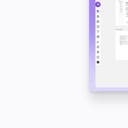
Toepassing
Uitgelicht
AI Playbooks ontdekken
Ontdek Miroverse
Algemeen
Diagramming
Workshops
Brainstorming
Mindmaps
Concept Maps
Flowcharts
Gespecialiseerd
Roadmapping
Procesmapping
Technisch ontwerp en documentatie
Prototypes en wireframes
Customer Journey Mapping
Onderzoekssynthese
Ontwerpworkshops
Planning & Delivery
Doelplanning
Organisatieontwerp
Oplossingen
Per bedrijfssegment
Enterprise
Kleine bedrijven
Start-ups
Per branche
Digitaal
Professionele dienstverlening
Productie
Retail