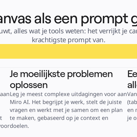
canvas als een prompt 
wt, alles wat je tools weten: het verrijkt je c
krachtigste prompt van.
Je moeilijkste problemen
Ee
oplossen
al
aan 
Leg je meest complexe uitdagingen voor aan 
Van
Miro AI. Het begrijpt je werk, stelt de juiste 
(ta
vragen en werkt met je samen om een plan 
en 
 
te maken, gebaseerd op je context en 
je 
oor 
doelen.