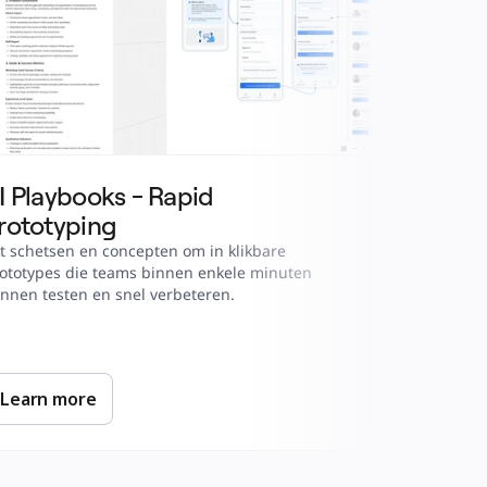
I Playbooks - Rapid 
AI Playb
rototyping
Analysis
t schetsen en concepten om in klikbare 
Zet acties v
ototypes die teams binnen enkele minuten 
om in strate
nnen testen en snel verbeteren.
Learn more
Learn m