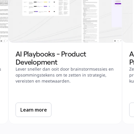
AI Playbooks - Product 
A
Development
P
 
Lever sneller dan ooit door brainstormsessies en 
Ze
opsommingstekens om te zetten in strategie, 
pr
vereisten en meetwaarden.
ku
Learn more