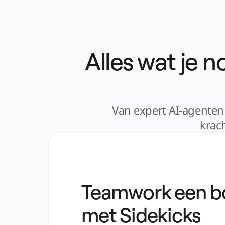
Alles wat je 
Van expert AI-agenten 
krac
Teamwork een b
met Sidekicks