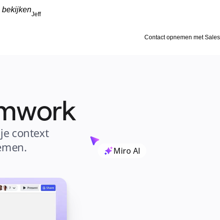
 bekijken
Jeff
Contact opnemen met Sales
amwork
e context 
emen.
Miro AI