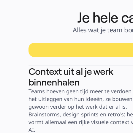
Financiële dienstverlening
Levenswetenschappen en farmacie
Per team
Je hele 
Productbeheer
Design en UX
Engineering
Productleiderschap en bedrijfsvoering
Alles wat je team bou
Bedrijfsactiviteiten
Marketing
IT
Per strategisch initiatief
Productbesturingssysteem
AI-transformatie
Werkwijzen-transformatie
Digitale werknemerservaring
Klantervaring en serviceontwerp
Cloud- en softwaretransformatie
Context uit al je werk
Hulpbronnen
Leren
binnenhalen
Verhalen van klanten
Academy
Webinars
Teams hoeven geen tijd meer te verdoen 
Reforge Learning
Community en ondersteuning
het uitleggen van hun ideeën, ze bouwen 
Helpcentrum
Gebeurtenissen
gewoon verder op het werk dat er al is. 
Community
Brainstorms, design sprints en retro's: het
Blog
Partners en diensten
vormt allemaal een rijke visuele context v
Miro Professionele Dienstverlening
Solution Partners
AI.
Prijzen