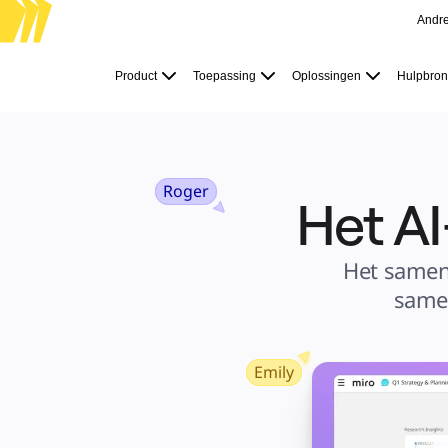
Andr
Product
Uitgelicht
Product
Toepassing
Oplossingen
Hulpbro
Intelligent Canvas™
Flows
Prototypes en wireframes
Engage
Platform
AI-overzicht
AI-workflows
Koppelingen
Roger
Het A
MCP-server
AI Playbooks ontdekken
MCP-server
Blueprints
Integraties
Het samenw
Beveiliging
Enterprise Guard
same
Developer Platform
Apps downloaden
Indelingen
Whiteboard
Diagrammen
Kanban
Emily
Tijdlijnen
Talktrack
Tabellen
Documenten
Slides