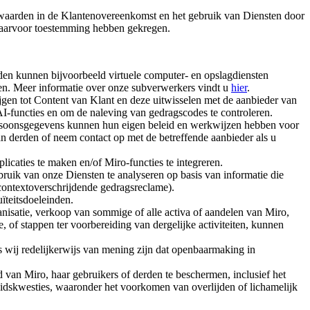
rwaarden in de Klantenovereenkomst en het gebruik van Diensten door
daarvoor toestemming hebben gekregen.
en kunnen bijvoorbeeld virtuele computer- en opslagdiensten
ten. Meer informatie over onze subverwerkers vindt u
hier
.
gen tot Content van Klant en deze uitwisselen met de aanbieder van
I-functies en om de naleving van gedragscodes te controleren.
Persoonsgegevens kunnen hun eigen beleid en werkwijzen hebben voor
n derden of neem contact op met de betreffende aanbieder als u
caties te maken en/of Miro-functies te integreren.
uik van onze Diensten te analyseren op basis van informatie die
of contextoverschrijdende gedragsreclame).
ïteitsdoeleinden.
ganisatie, verkoop van sommige of alle activa of aandelen van Miro,
e, of stappen ter voorbereiding van dergelijke activiteiten, kunnen
ij redelijkerwijs van mening zijn dat openbaarmaking in
van Miro, haar gebruikers of derden te beschermen, inclusief het
eidskwesties, waaronder het voorkomen van overlijden of lichamelijk