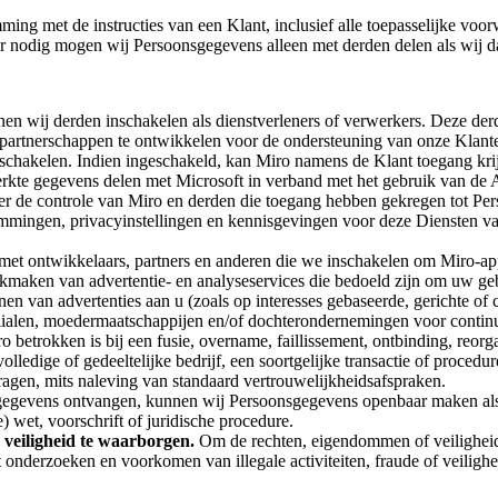
ng met de instructies van een Klant, inclusief alle toepasselijke voo
ar nodig mogen wij Persoonsgegevens alleen met derden delen als wij 
 wij derden inschakelen als dienstverleners of verwerkers. Deze derd
e partnerschappen te ontwikkelen voor de ondersteuning van onze Klan
schakelen. Indien ingeschakeld, kan Miro namens de Klant toegang krij
rkte gegevens delen met Microsoft in verband met het gebruik van de A
der de controle van Miro en derden die toegang hebben gekregen tot 
emmingen, privacyinstellingen en kennisgevingen voor deze Diensten va
 ontwikkelaars, partners en anderen die we inschakelen om Miro-appli
aken van advertentie- en analyseservices die bedoeld zijn om uw gebr
tonen van advertenties aan u (zoals op interesses gebaseerde, gerichte 
lialen, moedermaatschappijen en/of dochterondernemingen voor continu
ro betrokken is bij een fusie, overname, faillissement, ontbinding, reor
ledige of gedeeltelijke bedrijf, een soortgelijke transactie of procedur
gen, mits naleving van standaard vertrouwelijkheidsafspraken.
egevens ontvangen, kunnen wij Persoonsgegevens openbaar maken als w
) wet, voorschrift of juridische procedure.
veiligheid te waarborgen.
Om de rechten, eigendommen of veiligheid 
 onderzoeken en voorkomen van illegale activiteiten, fraude of veiligh