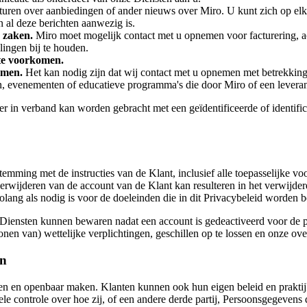
sturen over aanbiedingen of ander nieuws over Miro. U kunt zich op 
n al deze berichten aanwezig is.
 zaken.
Miro moet mogelijk contact met u opnemen voor facturering, a
ingen bij te houden.
te voorkomen.
nemen.
Het kan nodig zijn dat wij contact met u opnemen met betrekki
ten, evenementen of educatieve programma's die door Miro of een levera
r in verband kan worden gebracht met een geïdentificeerde of identific
mming met de instructies van de Klant, inclusief alle toepasselijke v
 verwijderen van de account van de Klant kan resulteren in het verwij
ng als nodig is voor de doeleinden die in dit Privacybeleid worden b
iensten kunnen bewaren nadat een account is gedeactiveerd voor de p
e tonen van) wettelijke verplichtingen, geschillen op te lossen en onze 
en
en en openbaar maken. Klanten kunnen ook hun eigen beleid en prakti
e controle over hoe zij, of een andere derde partij, Persoonsgegevens