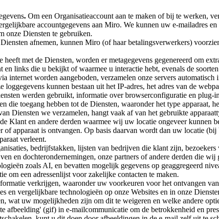
gegevens
.
Om een Organisatieaccount aan te maken of bij te werken, ver
ergelijkbare accountgegevens aan Miro. We kunnen uw e-mailadres en
 om onze Diensten te gebruiken.
e Diensten afnemen, kunnen Miro (of haar betalingsverwerkers) voorzie
e heeft met de Diensten, worden er metagegevens gegenereerd om extra 
t en links die u bekijkt of waarmee u interactie hebt, evenals de soorte
via internet worden aangeboden, verzamelen onze servers automatisch i
e loggegevens kunnen bestaan uit het IP-adres, het adres van de webpa
ensten werden gebruikt, informatie over browserconfiguratie en plug-in
n die toegang hebben tot de Diensten, waaronder het type apparaat, het 
an Diensten we verzamelen, hangt vaak af van het gebruikte apparaatty
nde Klant en andere derden waarmee wij uw locatie ongeveer kunnen be
of apparaat is ontvangen. Op basis daarvan wordt dan uw locatie (bij
araat verleent.
isaties, bedrijfstakken, lijsten van bedrijven die klant zijn, bezoek
rijven en dochterondernemingen, onze partners of andere derden die wij
gieën zoals AI, en bevatten mogelijk gegevens op geaggregeerd nivea
ie om een adressenlijst voor zakelijke contacten te maken.
formatie verkrijgen, waaronder uw voorkeuren voor het ontvangen va
es en vergelijkbare technologieën op onze Websites en in onze Dienste
n, wat uw mogelijkheden zijn om dit te weigeren en welke andere optie
te afbeelding' (gif) in e-mailcommunicatie om de betrokkenheid en prest
schakelen, kunt u dit doen door afbeeldingen in de e-mail zelf uit te s