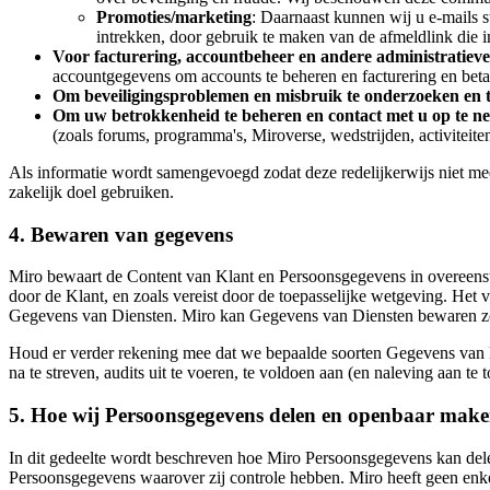
Promoties/marketing
: Daarnaast kunnen wij u e-mails 
intrekken, door gebruik te maken van de afmeldlink die i
Voor facturering, accountbeheer en andere administratieve
accountgegevens om accounts te beheren en facturering en betal
Om beveiligingsproblemen en misbruik te onderzoeken en 
Om uw betrokkenheid te beheren en contact met u op te 
(zoals forums, programma's, Miroverse, wedstrijden, activitei
Als informatie wordt samengevoegd zodat deze redelijkerwijs niet mee
zakelijk doel gebruiken.
4. Bewaren van gegevens
Miro bewaart de Content van Klant en Persoonsgegevens in overeenste
door de Klant, en zoals vereist door de toepasselijke wetgeving. Het
Gegevens van Diensten. Miro kan Gegevens van Diensten bewaren zola
Houd er verder rekening mee dat we bepaalde soorten Gegevens van D
na te streven, audits uit te voeren, te voldoen aan (en naleving aan t
5. Hoe wij Persoonsgegevens delen en openbaar mak
In dit gedeelte wordt beschreven hoe Miro Persoonsgegevens kan del
Persoonsgegevens waarover zij controle hebben. Miro heeft geen enkel