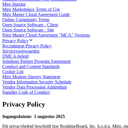
Miro Imprint
Talktrack
Miro Marketplace Terms of Use
Tabellen
Miro Master Cloud Agreement Guide
Documenten
Online Community Terms
Slides
Open Source Software - Client
Toepassing
Open Source Software - Site
Uitgelicht
Prior Master Cloud Agreement "MCA" Versions
AI Playbooks ontdekken
Ontdek Miroverse
Privacy Policy
Algemeen
Recruitment Privacy Policy
Diagramming
Servicevoorwaarden
Workshops
DMCA-beleid
Brainstorming
Solutions Partner Program Agreement
Mindmaps
Conduct and Content Standards
Concept Maps
Cookie List
Flowcharts
Miro Modern Slavery Statement
Gespecialiseerd
Vendor Information Security Schedule
Roadmapping
Vendor Data Processing Addendum
Procesmapping
Supplier Code of Conduct
Technisch ontwerp en documentatie
Prototypes en wireframes
Privacy Policy
Customer Journey Mapping
Onderzoekssynthese
Ingangsdatum: 1 augustus 2025
Ontwerpworkshops
Planning & Delivery
Dit privacybeleid beschrijft hoe RealtimeBoard, Inc. h.o.d.n. Miro, 
Doelplanning