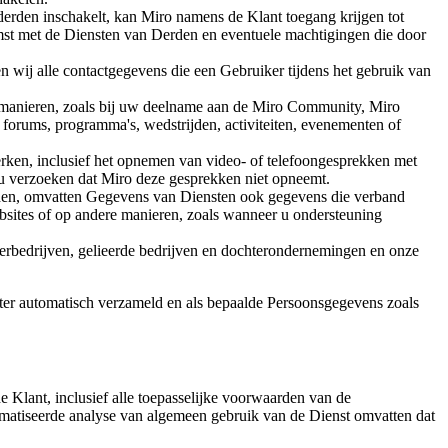
erden inschakelt, kan Miro namens de Klant toegang krijgen tot
st met de Diensten van Derden en eventuele machtigingen die door
wij alle contactgegevens die een Gebruiker tijdens het gebruik van
 manieren, zoals bij uw deelname aan de Miro Community, Miro
orums, programma's, wedstrijden, activiteiten, evenementen of
ken, inclusief het opnemen van video- of telefoongesprekken met
 u verzoeken dat Miro deze gesprekken niet opneemt.
den, omvatten Gegevens van Diensten ook gegevens die verband
ites of op andere manieren, zoals wanneer u ondersteuning
ederbedrijven, gelieerde bedrijven en dochterondernemingen en onze
ter automatisch verzameld en als bepaalde Persoonsgegevens zoals
 Klant, inclusief alle toepasselijke voorwaarden van de
tomatiseerde analyse van algemeen gebruik van de Dienst omvatten dat