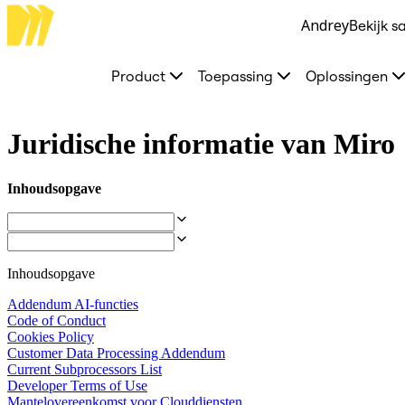
Andrey
Bekijk s
Product
Uitgelicht
Intelligent Canvas™
Product
Toepassing
Oplossingen
Flows
Prototypes en wireframes
Engage
Platform
Juridische informatie van Miro
AI-overzicht
AI-workflows
Koppelingen
Inhoudsopgave
MCP-server
AI Playbooks ontdekken
MCP-server
Blueprints
Integraties
Beveiliging
Inhoudsopgave
Enterprise Guard
Addendum AI-functies
Developer Platform
Code of Conduct
Apps downloaden
Cookies Policy
Indelingen
Customer Data Processing Addendum
Whiteboard
Current Subprocessors List
Diagrammen
Developer Terms of Use
Kanban
Mantelovereenkomst voor Clouddiensten
Tijdlijnen