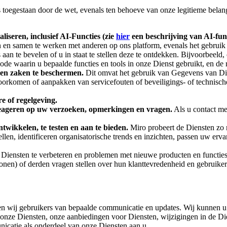
toegestaan door de wet, evenals ten behoeve van onze legitieme belang
liseren, inclusief AI-Functies (zie
hier
een beschrijving van AI-fun
len en samen te werken met anderen op ons platform, evenals het gebrui
s aan te bevelen of u in staat te stellen deze te ontdekken. Bijvoorbeel
ode waarin u bepaalde functies en tools in onze Dienst gebruikt, en de r
s en zaken te beschermen.
Dit omvat het gebruik van Gegevens van Die
voorkomen of aanpakken van servicefouten of beveiligings- of technisc
e of regelgeving.
eageren op uw verzoeken, opmerkingen en vragen.
Als u contact m
ontwikkelen, te testen en aan te bieden.
Miro probeert de Diensten zo 
llen, identificeren organisatorische trends en inzichten, passen uw er
Diensten te verbeteren en problemen met nieuwe producten en functies
sonen) of derden vragen stellen over hun klanttevredenheid en gebruike
n wij gebruikers van bepaalde communicatie en updates. Wij kunnen u se
onze Diensten, onze aanbiedingen voor Diensten, wijzigingen in de Die
icatie als onderdeel van onze Diensten aan u.