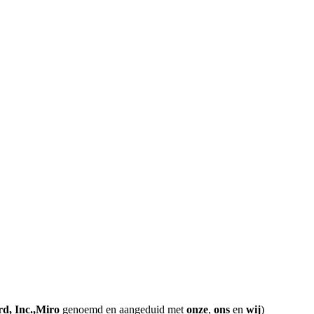
d, Inc.,
Miro
genoemd en aangeduid met
onze
,
ons
en
wij
)