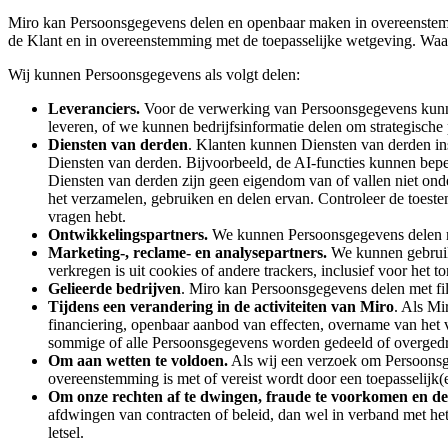
Miro kan Persoonsgegevens delen en openbaar maken in overeenstemmi
de Klant en in overeenstemming met de toepasselijke wetgeving. Wa
Wij kunnen Persoonsgegevens als volgt delen:
Leveranciers.
Voor de verwerking van Persoonsgegevens kunnen
leveren, of we kunnen bedrijfsinformatie delen om strategisch
Diensten van derden
. Klanten kunnen Diensten van derden in
Diensten van derden. Bijvoorbeeld, de AI-functies kunnen bepe
Diensten van derden zijn geen eigendom van of vallen niet on
het verzamelen, gebruiken en delen ervan. Controleer de toest
vragen hebt.
Ontwikkelingspartners.
We kunnen Persoonsgegevens delen met
Marketing-, reclame- en analysepartners.
We kunnen gebruikm
verkregen is uit cookies of andere trackers, inclusief voor het 
Gelieerde bedrijven
. Miro kan Persoonsgegevens delen met fi
Tijdens een verandering in de activiteiten van Miro
. Als Mi
financiering, openbaar aanbod van effecten, overname van het vol
sommige of alle Persoonsgegevens worden gedeeld of overgedra
Om aan wetten te voldoen.
Als wij een verzoek om Persoonsg
overeenstemming is met of vereist wordt door een toepasselijk(e
Om onze rechten af te dwingen, fraude te voorkomen en de 
afdwingen van contracten of beleid, dan wel in verband met het
letsel.