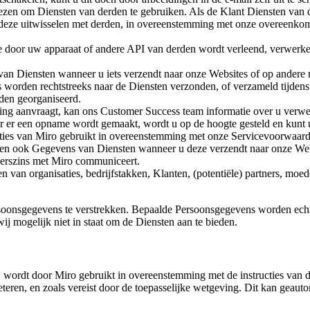
ezen om Diensten van derden te gebruiken. Als de Klant Diensten van d
deze uitwisselen met derden, in overeenstemming met onze overeenkom
door uw apparaat of andere API van derden wordt verleend, verwerken 
an Diensten wanneer u iets verzendt naar onze Websites of op andere
rden rechtstreeks naar de Diensten verzonden, of verzameld tijdens f
den georganiseerd.
ng aanvraagt, kan ons Customer Success team informatie over u verwer
er er een opname wordt gemaakt, wordt u op de hoogte gesteld en kunt
ties van Miro gebruikt in overeenstemming met onze Servicevoorwaar
en ook Gegevens van Diensten wanneer u deze verzendt naar onze Webs
nderszins met Miro communiceert.
n van organisaties, bedrijfstakken, Klanten, (potentiële) partners, mo
Persoonsgegevens te verstrekken. Bepaalde Persoonsgegevens worden ech
ij mogelijk niet in staat om de Diensten aan te bieden.
wordt door Miro gebruikt in overeenstemming met de instructies van de
teren, en zoals vereist door de toepasselijke wetgeving. Dit kan geau