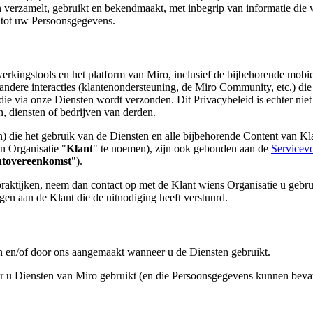
oon verzamelt, gebruikt en bekendmaakt, met inbegrip van informatie di
g tot uw Persoonsgegevens.
rkingstools en het platform van Miro, inclusief de bijbehorende mobie
 andere interacties (klantenondersteuning, de Miro Community, etc.) die
ie via onze Diensten wordt verzonden. Dit Privacybeleid is echter niet
n, diensten of bedrijven van derden.
on) die het gebruik van de Diensten en alle bijbehorende Content van Kl
n Organisatie "
Klant
" te noemen), zijn ook gebonden aan de
Servicev
ntovereenkomst
").
ypraktijken, neem dan contact op met de Klant wiens Organisatie u gebr
en aan de Klant die de uitnodiging heeft verstuurd.
 en/of door ons aangemaakt wanneer u de Diensten gebruikt.
er u Diensten van Miro gebruikt (en die Persoonsgegevens kunnen beva