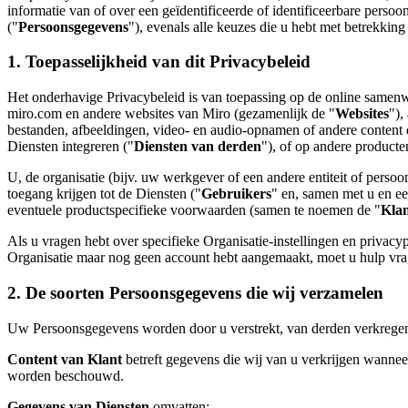
informatie van of over een geïdentificeerde of identificeerbare pers
Organisatieontwerp
("
Persoonsgegevens
"), evenals alle keuzes die u hebt met betrekkin
Oplossingen
Per bedrijfssegment
1. Toepasselijkheid van dit Privacybeleid
Enterprise
Kleine bedrijven
Het onderhavige Privacybeleid is van toepassing op de online samenwe
Start-ups
miro.com en andere websites van Miro (gezamenlijk de "
Websites
"),
Per branche
bestanden, afbeeldingen, video- en audio-opnamen of andere content d
Digitaal
Diensten integreren ("
Diensten van derden
"), of op andere producte
Professionele dienstverlening
Productie
U, de organisatie (bijv. uw werkgever of een andere entiteit of perso
Retail
toegang krijgen tot de Diensten ("
Gebruikers
" en, samen met u en ee
Financiële dienstverlening
eventuele productspecifieke voorwaarden (samen te noemen de "
Kla
Levenswetenschappen en farmacie
Per team
Als u vragen hebt over specifieke Organisatie-instellingen en privac
Productbeheer
Organisatie maar nog geen account hebt aangemaakt, moet u hulp vrag
Design en UX
Engineering
2. De soorten Persoonsgegevens die wij verzamelen
Productleiderschap en bedrijfsvoering
Bedrijfsactiviteiten
Marketing
Uw Persoonsgegevens worden door u verstrekt, van derden verkregen
IT
Content van Klant
betreft gegevens die wij van u verkrijgen wanne
Per strategisch initiatief
worden beschouwd.
Productbesturingssysteem
AI-transformatie
Gegevens van Diensten
omvatten: