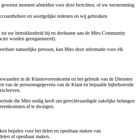
elk gewenst moment afmelden voor deze berichten, of uw toestemming
ccountbeheer en soortgelijke redenen en wij gebruiken
ng tot uw betrokkenheid bij en deelname aan de Miro Community
ncier worden georganiseerd).
eerbare natuurlijke persoon, kan Miro deze informatie voor elk
oorwaarden in de Klantovereenkomst en het gebruik van de Diensten
deren van de persoonsgegevens van de Klant en bepaalde bijbehorende
eschreven.
eriode die Miro nodig heeft om gerechtvaardigde zakelijke belangen
overeenkomsten af te dwingen.
jken bepalen voor het delen en openbaar maken van
 delen of openbaar maken.