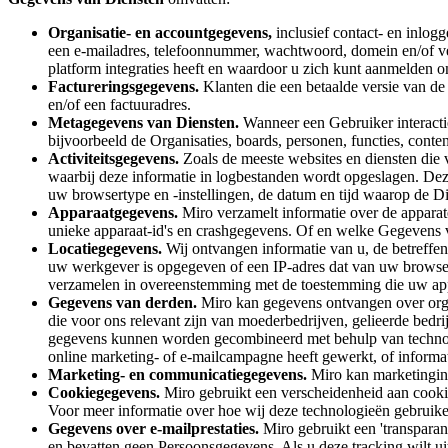
Werkwijzen-transformatie
Digitale werknemerservaring
Organisatie- en accountgegevens,
inclusief contact- en inlog
Klantervaring en serviceontwerp
een e-mailadres, telefoonnummer, wachtwoord, domein en/of v
Cloud- en softwaretransformatie
platform integraties heeft en waardoor u zich kunt aanmelden
Hulpbronnen
Factureringsgegevens.
Klanten die een betaalde versie van d
Leren
en/of een factuuradres.
Verhalen van klanten
Metagegevens van Diensten.
Wanneer een Gebruiker interacti
Academy
bijvoorbeeld de Organisaties, boards, personen, functies, conten
Webinars
Activiteitsgegevens.
Zoals de meeste websites en diensten die 
Reforge Learning
waarbij deze informatie in logbestanden wordt opgeslagen. Dez
Community en ondersteuning
uw browsertype en -instellingen, de datum en tijd waarop de Di
Helpcentrum
Apparaatgegevens.
Miro verzamelt informatie over de apparate
Gebeurtenissen
unieke apparaat-id's en crashgegevens. Of en welke Gegevens v
Community
Locatiegegevens.
Wij ontvangen informatie van u, de betreffe
Blog
uw werkgever is opgegeven of een IP-adres dat van uw browser 
Partners en diensten
verzamelen in overeenstemming met de toestemming die uw app
Miro Professionele Dienstverlening
Gegevens van derden.
Miro kan gegevens ontvangen over organ
Solution Partners
die voor ons relevant zijn van moederbedrijven, gelieerde bed
Prijzen
gegevens kunnen worden gecombineerd met behulp van technolo
online marketing- of e-mailcampagne heeft gewerkt, of informat
Marketing- en communicatiegegevens.
Miro kan marketingin
Cookiegegevens.
Miro gebruikt een verscheidenheid aan cooki
Voor meer informatie over hoe wij deze technologieën gebruike
Gegevens over e-mailprestaties.
Miro gebruikt een 'transparan
en bevatten geen Persoonsgegevens. Als u deze tracking wilt uit