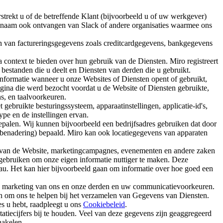
strekt u of de betreffende Klant (bijvoorbeeld u of uw werkgever)
 naam ook ontvangen van Slack of andere organisaties waarmee ons
n van factureringsgegevens zoals creditcardgegevens, bankgegevens
context te bieden over hun gebruik van de Diensten. Miro registreert
n bestanden die u deelt en Diensten van derden die u gebruikt.
nformatie wanneer u onze Websites of Diensten opent of gebruikt,
gina die werd bezocht voordat u de Website of Diensten gebruikte,
s, en taalvoorkeuren.
gebruikte besturingssysteem, apparaatinstellingen, applicatie-id's,
pe en de instellingen ervan.
palen. Wij kunnen bijvoorbeeld een bedrijfsadres gebruiken dat door
 benadering) bepaald. Miro kan ook locatiegegevens van apparaten
ers van de Website, marketingcampagnes, evenementen en andere zaken
 gebruiken om onze eigen informatie nuttiger te maken. Deze
u. Het kan hier bijvoorbeeld gaan om informatie over hoe goed een
n marketing van ons en onze derden en uw communicatievoorkeuren.
n om ons te helpen bij het verzamelen van Gegevens van Diensten.
s u hebt, raadpleegt u ons
Cookiebeleid
.
atiecijfers bij te houden. Veel van deze gegevens zijn geaggregeerd
chakelen.