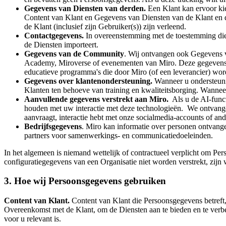
Gegevens van Diensten van derden.
Een Klant kan ervoor ki
Content van Klant en Gegevens van Diensten van de Klant en 
de Klant (inclusief zijn Gebruiker(s)) zijn verleend.
Contactgegevens
.
In overeenstemming met de toestemming die 
de Diensten importeert.
Gegevens van de Community
. Wij ontvangen ook Gegevens v
Academy, Miroverse of evenementen van Miro. Deze gegevens wo
educatieve programma's die door Miro (of een leverancier) wor
Gegevens over klantenondersteuning.
Wanneer u ondersteuni
Klanten ten behoeve van training en kwaliteitsborging. Wanne
Aanvullende gegevens verstrekt aan Miro.
Als u de AI-func
houden met uw interactie met deze technologieën. We ontvang
aanvraagt, interactie hebt met onze socialmedia-accounts of a
Bedrijfsgegevens
. Miro kan informatie over personen ontvange
partners voor samenwerkings- en communicatiedoeleinden.
In het algemeen is niemand wettelijk of contractueel verplicht om 
configuratiegegevens van een Organisatie niet worden verstrekt, zijn w
3. Hoe wij Persoonsgegevens gebruiken
Content van Klant.
Content van Klant die Persoonsgegevens betreft, 
Overeenkomst met de Klant, om de Diensten aan te bieden en te verbe
voor u relevant is.