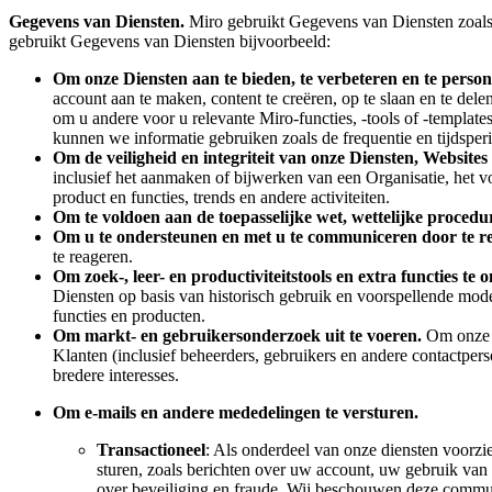
Gegevens van Diensten.
Miro gebruikt Gegevens van Diensten zoals 
gebruikt Gegevens van Diensten bijvoorbeeld:
Om onze Diensten aan te bieden, te verbeteren en te persona
account aan te maken, content te creëren, op te slaan en te de
om u andere voor u relevante Miro-functies, -tools of -template
kunnen we informatie gebruiken zoals de frequentie en tijdsperi
Om de veiligheid en integriteit van onze Diensten, Website
inclusief het aanmaken of bijwerken van een Organisatie, het 
product en functies, trends en andere activiteiten.
Om te voldoen aan de toepasselijke wet, wettelijke procedur
Om u te ondersteunen en met u te communiceren door te r
te reageren.
Om zoek-, leer- en productiviteitstools en extra functies te 
Diensten op basis van historisch gebruik en voorspellende mode
functies en producten.
Om markt- en gebruikersonderzoek uit te voeren.
Om onze 
Klanten (inclusief beheerders, gebruikers en andere contactper
bredere interesses.
Om e-mails en andere mededelingen te versturen.
Transactioneel
: Als onderdeel van onze diensten voorzie
sturen, zoals berichten over uw account, uw gebruik van 
over beveiliging en fraude. Wij beschouwen deze commun