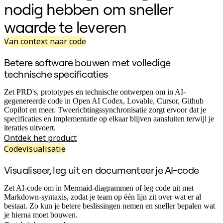
nodig hebben om sneller
Organisatieontwerp
Oplossingen
waarde te leveren
Per bedrijfssegment
Enterprise
Van context naar code
Kleine bedrijven
Start-ups
Betere software bouwen met volledige
Per branche
Digitaal
technische specificaties
Professionele dienstverlening
Productie
Zet PRD's, prototypes en technische ontwerpen om in AI-
Retail
gegenereerde code in Open AI Codex, Lovable, Cursor, Github
Financiële dienstverlening
Copilot en meer. Tweerichtingssynchronisatie zorgt ervoor dat je
Levenswetenschappen en farmacie
specificaties en implementatie op elkaar blijven aansluiten terwijl je
Per team
iteraties uitvoert.
Productbeheer
Ontdek het product
Design en UX
Codevisualisatie
Engineering
Productleiderschap en bedrijfsvoering
Visualiseer, leg uit en documenteer je AI-code
Bedrijfsactiviteiten
Marketing
IT
Zet AI-code om in Mermaid-diagrammen of leg code uit met
Per strategisch initiatief
Markdown-syntaxis, zodat je team op één lijn zit over wat er al
Productbesturingssysteem
bestaat. Zo kun je betere beslissingen nemen en sneller bepalen wat
AI-transformatie
je hierna moet bouwen.