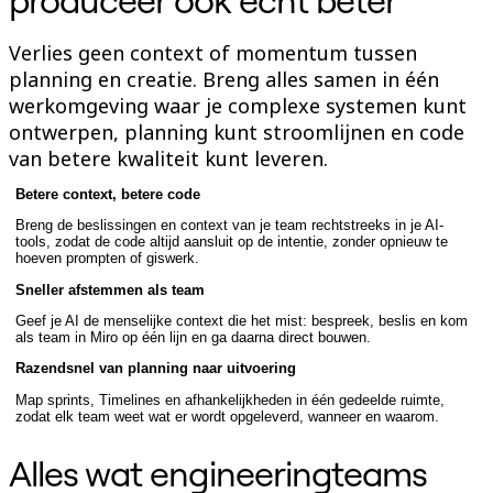
Talktrack
Tabellen
Verlies geen context of momentum tussen
Documenten
planning en creatie. Breng alles samen in één
Slides
Toepassing
werkomgeving waar je complexe systemen kunt
Uitgelicht
ontwerpen, planning kunt stroomlijnen en code
AI Playbooks ontdekken
van betere kwaliteit kunt leveren.
Ontdek Miroverse
Algemeen
Diagramming
Betere context, betere code
Workshops
Breng de beslissingen en context van je team rechtstreeks in je AI-
Brainstorming
tools, zodat de code altijd aansluit op de intentie, zonder opnieuw te
Mindmaps
hoeven prompten of giswerk.
Concept Maps
Sneller afstemmen als team
Flowcharts
Gespecialiseerd
Geef je AI de menselijke context die het mist: bespreek, beslis en kom
Roadmapping
als team in Miro op één lijn en ga daarna direct bouwen.
Procesmapping
Razendsnel van planning naar uitvoering
Technisch ontwerp en documentatie
Prototypes en wireframes
Map sprints, Timelines en afhankelijkheden in één gedeelde ruimte,
Customer Journey Mapping
zodat elk team weet wat er wordt opgeleverd, wanneer en waarom.
Onderzoekssynthese
Ontwerpworkshops
Alles wat engineeringteams
Planning & Delivery
Doelplanning