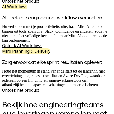
Werkwijzen-transformatie
Ontdek het product
Digitale werknemerservaring
AI Workflows
Klantervaring en serviceontwerp
Cloud- en softwaretransformatie
AI-tools die engineering-workflows versnellen
Hulpbronnen
Leren
Nu verbonden met je productiviteitssuite, haalt Miro AI context
Verhalen van klanten
binnen uit tools zoals Jira, Slack, Confluence en anderen, zodat je
Academy
niet alleen het volledige beeld hebt, maar Miro AI ook direct actie
Webinars
kan ondernemen.
Reforge Learning
Ontdek AI Workflows
Community en ondersteuning
Miro Planning & Delivery
Helpcentrum
Gebeurtenissen
Community
Zorg ervoor dat elke sprint resultaten oplevert
Blog
Partners en diensten
Houd het momentum in stand vanaf de start tot de lancering met
Miro Professionele Dienstverlening
tweerichtingsintegraties tussen Jira en Azure DevOps, waardoor
Solution Partners
iedereen op één lijn blijft, en samenwerkingstools om
Prijzen
afhankelijkheden, capaciteit, schattingen en meer te beheren.
Ontdek het product
Bekijk hoe engineeringteams
hun leveringen versnellen met