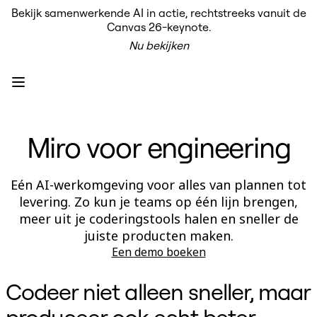
Bekijk samenwerkende AI in actie, rechtstreeks vanuit de
Product
Canvas 26-keynote.
Uitgelicht
Nu bekijken
Intelligent Canvas™
Flows
Prototypes en wireframes
Engage
Platform
AI-overzicht
AI-workflows
Miro voor engineering
Koppelingen
MCP-server
AI Playbooks ontdekken
MCP-server
Eén AI-werkomgeving voor alles van plannen tot
Blueprints
levering. Zo kun je teams op één lijn brengen,
Integraties
Beveiliging
meer uit je coderingstools halen en sneller de
Enterprise Guard
juiste producten maken.
Developer Platform
Een demo boeken
Apps downloaden
Indelingen
Whiteboard
Codeer niet alleen sneller, maar
Diagrammen
Kanban
produceer ook echt beter
Tijdlijnen