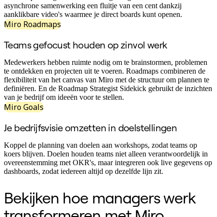
Werkwijzen-transformatie
asynchrone samenwerking een fluitje van een cent dankzij
Digitale werknemerservaring
aanklikbare video's waarmee je direct boards kunt openen.
Klantervaring en serviceontwerp
Miro Roadmaps
Cloud- en softwaretransformatie
Hulpbronnen
Teams gefocust houden op zinvol werk
Leren
Verhalen van klanten
Academy
Medewerkers hebben ruimte nodig om te brainstormen, problemen
Webinars
te ontdekken en projecten uit te voeren. Roadmaps combineren de
Reforge Learning
flexibiliteit van het canvas van Miro met de structuur om plannen te
Community en ondersteuning
definiëren. En de Roadmap Strategist Sidekick gebruikt de inzichten
Helpcentrum
van je bedrijf om ideeën voor te stellen.
Gebeurtenissen
Miro Goals
Community
Blog
Je bedrijfsvisie omzetten in doelstellingen
Partners en diensten
Miro Professionele Dienstverlening
Koppel de planning van doelen aan workshops, zodat teams op
Solution Partners
koers blijven. Doelen houden teams niet alleen verantwoordelijk in
Prijzen
overeenstemming met OKR's, maar integreren ook live gegevens op
dashboards, zodat iedereen altijd op dezelfde lijn zit.
Bekijken hoe managers werk
transformeren met Miro