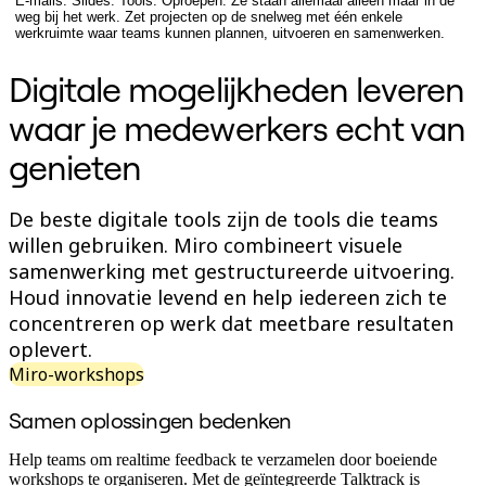
E-mails. Slides. Tools. Oproepen. Ze staan allemaal alleen maar in de
weg bij het werk. Zet projecten op de snelweg met één enkele
Organisatieontwerp
werkruimte waar teams kunnen plannen, uitvoeren en samenwerken.
Oplossingen
Per bedrijfssegment
Digitale mogelijkheden leveren
Enterprise
Kleine bedrijven
waar je medewerkers echt van
Start-ups
Per branche
genieten
Digitaal
Professionele dienstverlening
Productie
Retail
De beste digitale tools zijn de tools die teams
Financiële dienstverlening
willen gebruiken. Miro combineert visuele
Levenswetenschappen en farmacie
samenwerking met gestructureerde uitvoering.
Per team
Productbeheer
Houd innovatie levend en help iedereen zich te
Design en UX
concentreren op werk dat meetbare resultaten
Engineering
oplevert.
Productleiderschap en bedrijfsvoering
Bedrijfsactiviteiten
Miro-workshops
Marketing
IT
Samen oplossingen bedenken
Per strategisch initiatief
Productbesturingssysteem
Help teams om realtime feedback te verzamelen door boeiende
AI-transformatie
workshops te organiseren. Met de geïntegreerde Talktrack is