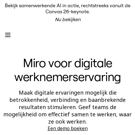
Bekijk samenwerkende AI in actie, rechtstreeks vanuit de
Product
Canvas 26-keynote.
Uitgelicht
Nu bekijken
Intelligent Canvas™
Flows
Prototypes en wireframes
Engage
Platform
AI-overzicht
AI-workflows
Miro voor digitale
Koppelingen
MCP-server
AI Playbooks ontdekken
werknemerservaring
MCP-server
Blueprints
Integraties
Beveiliging
Maak digitale ervaringen mogelijk die
Enterprise Guard
betrokkenheid, verbinding en baanbrekende
Developer Platform
resultaten stimuleren. Geef teams de
Apps downloaden
Indelingen
mogelijkheid om effectief samen te werken, waar
Whiteboard
ze ook werken.
Diagrammen
Een demo boeken
Kanban
Tijdlijnen