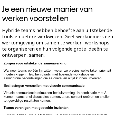
Talktrack
Je een nieuwe manier van
Tabellen
Documenten
werken voorstellen
Slides
Toepassing
Uitgelicht
Hybride teams hebben behoefte aan uitstekende
AI Playbooks ontdekken
tools en betere werkwijzen. Geef werknemers een
Ontdek Miroverse
Algemeen
werkomgeving om samen te werken, workshops
Diagramming
te organiseren en hun volgende grote ideeën te
Workshops
ontwerpen, samen.
Brainstorming
Mindmaps
Zorgen voor uitstekende samenwerking
Concept Maps
Flowcharts
Wanneer teams op één lijn zitten, weten ze precies welke taken prioriteit
Gespecialiseerd
moeten krijgen. Help hen daarbij met boeiende workshops en
Roadmapping
asynchrone beoordelingen die ze overal en altijd kunnen uitvoeren.
Procesmapping
Beslissingen versnellen met visuele communicatie
Technisch ontwerp en documentatie
Prototypes en wireframes
Visuele communicatie stimuleert besluitvorming. In combinatie met AI
Customer Journey Mapping
kunnen teams snel discussies samenvatten, content creëren en sneller
tot geweldige resultaten komen.
Onderzoekssynthese
Ontwerpworkshops
Teams verenigen met gedeelde inzichten
Planning & Delivery
Doelplanning