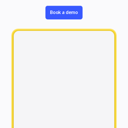
Toepassing
Uitgelicht
AI Playbooks ontdekken
Book a demo
Ontdek Miroverse
Algemeen
Diagramming
Workshops
Brainstorming
Mindmaps
Concept Maps
Flowcharts
Gespecialiseerd
Roadmapping
Procesmapping
Technisch ontwerp en documentatie
Prototypes en wireframes
Customer Journey Mapping
Onderzoekssynthese
Ontwerpworkshops
Planning & Delivery
Doelplanning
Organisatieontwerp
Oplossingen
Per bedrijfssegment
Enterprise
Kleine bedrijven
Start-ups
Per branche
Digitaal
Professionele dienstverlening
Productie
Retail