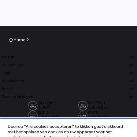
Home
Product
Oplossingen
Tools
Hulpbronnen
Bedrijf
Plannen en prijzen
ISO 42001
ISO 27001
READY
CERTIFIED
SOC 2
GDPR
COMPLIANT
COMPLIANT
Door op “Alle cookies accepteren” te klikken gaat u akkoord
met het opslaan van cookies op uw apparaat voor het