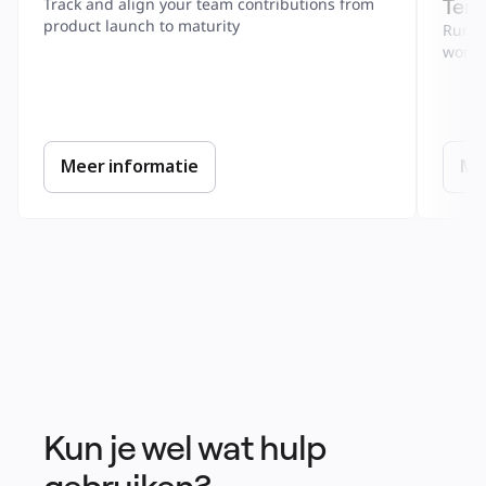
Tem
Track and align your team contributions from 
product launch to maturity
Run a 
work.
Meer informatie
Me
Kun je wel wat hulp