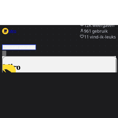
Alle templates
Product Roadmap Template
12K
weergaven
961
gebruik
Miro
11
vind-ik-leuks
Template gebruiken