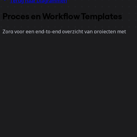
Terug naar Diagrammen
Proces en Workflow Templates
Zorg voor een end-to-end overzicht van projecten met
onze collectie proces- en workflow templates. Stel met
een oneindig canvas de grote visie op en dring
tegelijkertijd door tot specifieke details op één plek, om
kansen en knelpunten te identificeren en efficiëntie te
verbeteren.
6 templates