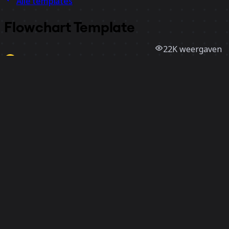
Alle templates
Flowchart Template
22K
weergaven
2,9K
gebruik
Miro
12
vind-ik-leuks
Template gebruiken