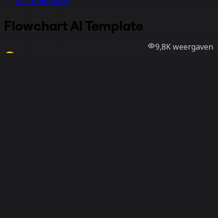
Alle templates
Flowchart AI Template
9,8K
weergaven
2,2K
gebruik
Miro
17
vind-ik-leuks
Template gebruiken