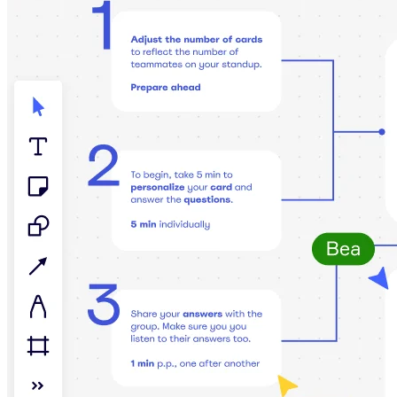
TalkTrack
Tabeller
Docs
Slides
Brukstilfeller
Utvalgt
Utforsk KI-håndbøker
Utforsk Miroverse
Generelt
Diagramming
Seminarer
Idémyldring
Tankekart
Konseptkart
Prosessdiagrammer
Spesialisert
Veikart
Prosesskartlegging
Teknisk design og dokumentasjon
Prototyper og wireframes
Kundereisekartlegging
Forskningsoppsummering
Design Workshops
Planning & Delivery
Målplanlegging