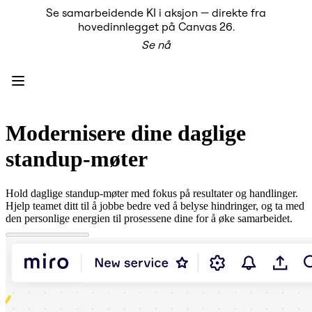
Se samarbeidende KI i aksjon — direkte fra
Produkt
hovedinnlegget på Canvas 26.
Utvalgt
Se nå
Intelligent Canvas™
Flows
Prototyper og wireframes
Engage
Plattform
KI-oversikt
KI Workflows
Modernisere dine daglige
Forbindelser
MCP Server
standup-møter
Utforsk KI-håndbøker
MCP Server
Blueprints
Hold daglige standup-møter med fokus på resultater og handlinger.
Integreringer
Hjelp teamet ditt til å jobbe bedre ved å belyse hindringer, og ta med
Sikkerhet
den personlige energien til prosessene dine for å øke samarbeidet.
Enterprise Guard
Utviklerplattform
Last ned apper
Formater
Whiteboard
Diagrammer
Kanban
Tidslinjer