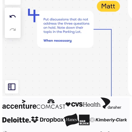
Organisasjonsdesign
Løsninger
Etter forretningssegment
Enterprise
Små bedrifter
Oppstartsbedrifter
Etter bransje
Digital
Profesjonelle tjenester
Produksjon
Varehandel
Finansielle tjenester
Biovitenskap og farmasøytisk
Etter team
Produktstyring
Design og UX
Teknologi
Produktledelse og drift
Drift
Markedsføring
IT
Etter strategiske initiativer
Produktoperativsystem
KI-transformasjon