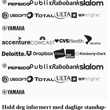
Transformasjon av arbeidsmåter
Digital ansattopplevelse
Kundeopplevelse og tjenestedesign
Sky- og programvaretransformasjon
Ressurser
Læring
Kundeeksempler
Academi
Nettseminarer
Reforge læring
Fellesskap og støtte
Hjelpesenter
Arrangementer
Fellesskap
Blogg
Partnere og tjenester
Miro Profesjonelle tjenester
Løsningspartnere
Priser
Hold deg informert med daglige standup-